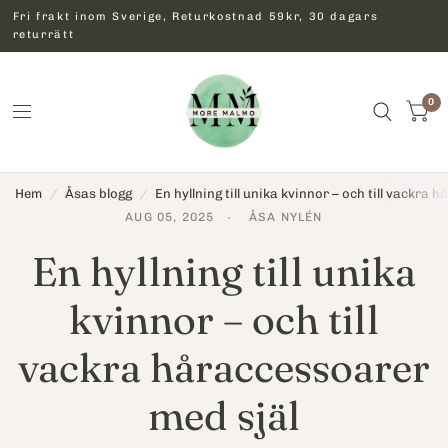
Fri frakt inom Sverige, Returkostnad 59kr, 30 dagars
returrätt
0
Hem
/
Åsas blogg
/
En hyllning till unika kvinnor – och till vackra
AUG 05, 2025
ÅSA NYLÉN
En hyllning till unika
kvinnor – och till
vackra håraccessoarer
med själ