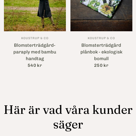
KOUSTRUP & CO
KOUSTRUP & CO
Blomsterträdgård-
Blomsterträdgård
paraply med bambu
plånbok - ekologisk
handtag
bomull
540 kr
250 kr
Här är vad våra kunder
säger