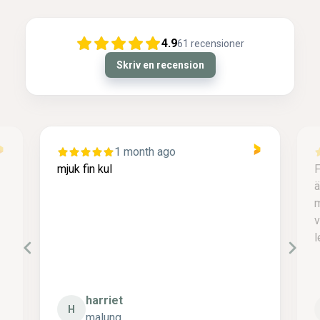
4.9
61
recensioner
Skriv en recension
1 month ago
mjuk fin kul
F
ä
m
v
l
harriet
H
malung