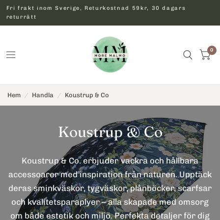
Fri frakt inom Sverige, Returkostnad 59kr, 30 dagars
returrätt
0
Hem
/
Handla
/
Koustrup & Co
Koustrup & Co
Koustrup & Co. erbjuder vackra och hållbara
accessoarer med inspiration från naturen. Upptäck
deras sminkväskor, tygväskor, plånböcker, scarfsar
och kvalitetsparaplyer – alla skapade med omsorg
om både estetik och miljö. Perfekta detaljer för dig