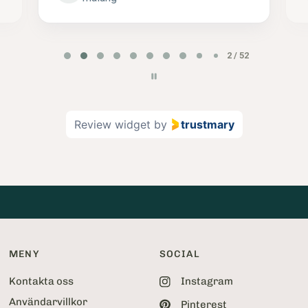
P
2 / 52
a
g
e
2
Review widget
by
trustmary
o
f
5
2
MENY
SOCIAL
Kontakta oss
Instagram
Användarvillkor
Pinterest