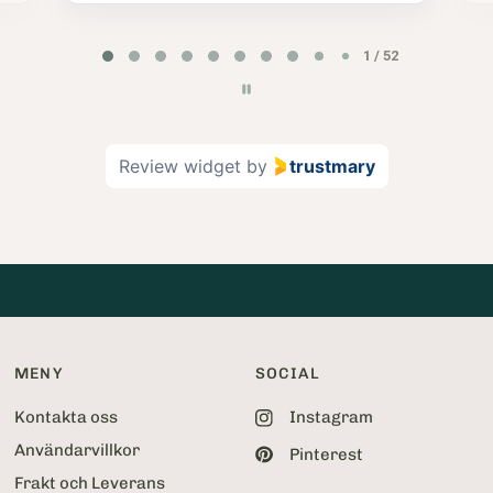
P
2 / 52
a
g
e
2
Review widget
by
trustmary
o
f
5
2
MENY
SOCIAL
Kontakta oss
Instagram
Användarvillkor
Pinterest
Frakt och Leverans