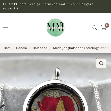
Fri frakt inom Sverige, Returkostnad 59kr, 30 dagars
returrätt
0
Hem
/
Handla
/
Halsband
/
Medaljonghalsband i sterlingsilver me