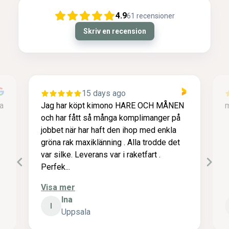
4.9
61
recensioner
Skriv en recension
15 days ago
a
Jag har köpt kimono HARE OCH MÅNEN
m
och har fått så många komplimanger på
jobbet när har haft den ihop med enkla
gröna rak maxiklänning . Alla trodde det
var silke. Leverans var i raketfart .
Perfek...
Visa mer
Ina
I
Uppsala