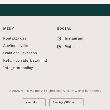
5
2
MENY
SOCIAL
Kontakta oss
Instagram
Användarvillkor
Pinterest
Frakt och Leverans
Retur- och återbetalning
Integritetspolicy
© 2026 More Malmo, All rights reserved. Powered by Shopify
Uppdatera
Uppdatera
land
land