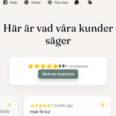
Dela
Tweet
Fäst den
Här är vad våra kunder
säger
4.9
61
recensioner
Skriv en recension
1 month ago
mjuk fin kul
F