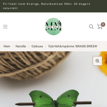
Fri frakt inom Sverige, Returkostnad 59kr, 30 dagars
returrätt
0
Hem
/
Handla
/
Cabuxa
/
Fjärilshårspänne 'GRASS GREEN'