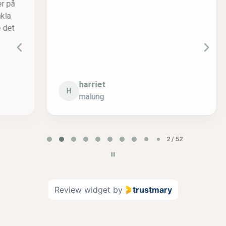
ä
m
v
l
harriet
H
malung
P
2 / 52
a
g
e
2
Review widget
by
trustmary
o
f