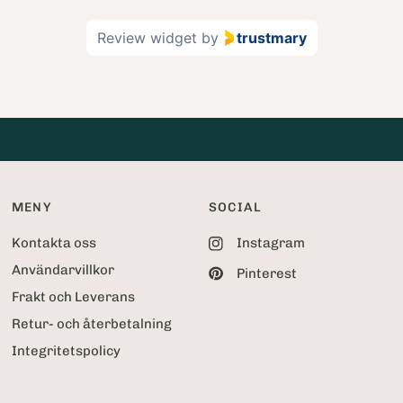
e
2
Review widget
by
trustmary
o
f
5
2
MENY
SOCIAL
Kontakta oss
Instagram
Användarvillkor
Pinterest
Frakt och Leverans
Retur- och återbetalning
Integritetspolicy