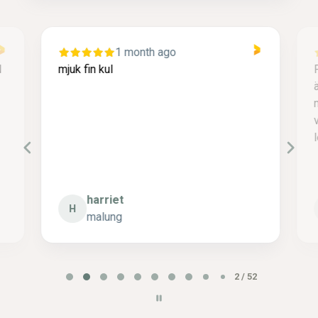
1 month ago
mjuk fin kul
F
ä
m
v
l
harriet
H
malung
P
2 / 52
a
g