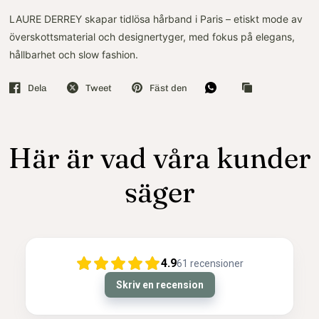
LAURE DERREY skapar tidlösa hårband i Paris – etiskt mode av
överskottsmaterial och designertyger, med fokus på elegans,
hållbarhet och slow fashion.
Dela
Tweet
Fäst den
Här är vad våra kunder
säger
4.9
61
recensioner
Skriv en recension