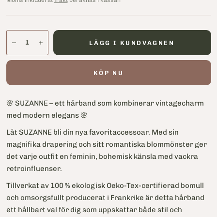
Moms inkluderat
frakt
beräknas i kassan
LÄGG I KUNDVAGNEN
KÖP NU
🌸 SUZANNE – ett hårband som kombinerar vintagecharm
med modern elegans 🌸
Låt SUZANNE bli din nya favoritaccessoar. Med sin
magnifika drapering och sitt romantiska blommönster ger
det varje outfit en feminin, bohemisk känsla med vackra
retroinfluenser.
Tillverkat av 100 % ekologisk Oeko-Tex-certifierad bomull
och omsorgsfullt producerat i Frankrike är detta hårband
ett hållbart val för dig som uppskattar både stil och