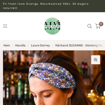
Fri frakt inom Sverige, Returkostnad 59kr, 30 dagars
returrätt
0
Hem
/
Handla
/
Laure Derrey
/
Hårband SUZANNE - blommig lila 