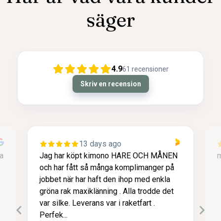
säger
4.9
61
recensioner
Skriv en recension
 days ago
1 month ago
 kimono HARE OCH MÅNEN
mjuk fin kul
så många komplimanger på
 haft den ihop med enkla
klänning . Alla trodde det
rans var i raketfart .