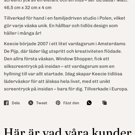
screentryck av en elefant och en mus – ser du båda? Mått:
46,5 cm x 32 cm x 4 cm
Tillverkad för hand i en familjedriven studio i Polen, vilket
gör varje väska unik. En hållbar och tidlös design som
håller i många år!
Keecie började 2007 i ett litet vardagsrum i Amsterdams
De Pijp, där läder låg utspritt och kreativiteten flödade.
Den allra första väskan, Window Shopper, fick ett
silkscreentryck på insidan – ett vardagsrum som en
hyllning till var allt startade. Idag skapar Keecie tidlösa
läderväskor för att älskas hela livet, med ett unikt
screentryck på insidan – bara för dig. Tillverkade i Europa.
Dela
Tweet
Fäst den
Här är vad våra kunder