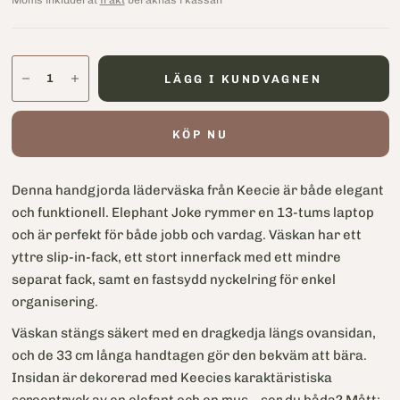
Moms inkluderat
frakt
beräknas i kassan
LÄGG I KUNDVAGNEN
KÖP NU
Denna handgjorda läderväska från Keecie är både elegant
och funktionell. Elephant Joke rymmer en 13-tums laptop
och är perfekt för både jobb och vardag. Väskan har ett
yttre slip-in-fack, ett stort innerfack med ett mindre
separat fack, samt en fastsydd nyckelring för enkel
organisering.
Väskan stängs säkert med en dragkedja längs ovansidan,
och de 33 cm långa handtagen gör den bekväm att bära.
Insidan är dekorerad med Keecies karaktäristiska