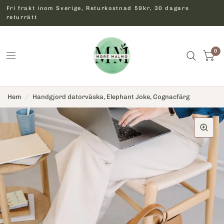
Fri frakt inom Sverige, Returkostnad 59kr, 30 dagars
returrätt
0
Hem
/
Handgjord datorväska, Elephant Joke, Cognacfärg