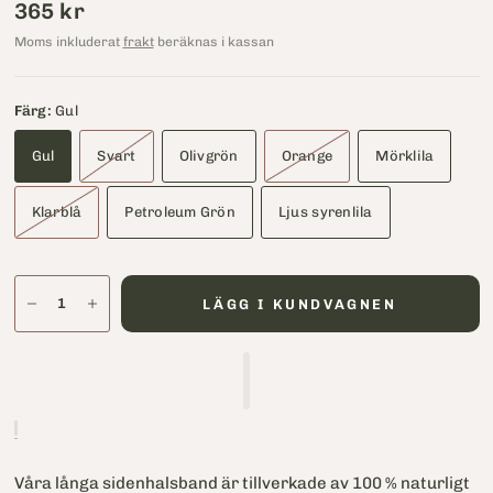
365 kr
Moms inkluderat
frakt
beräknas i kassan
Färg:
Gul
Gul
Svart
Olivgrön
Orange
Mörklila
Klarblå
Petroleum Grön
Ljus syrenlila
LÄGG I KUNDVAGNEN
Våra långa sidenhalsband är tillverkade av 100 % naturligt