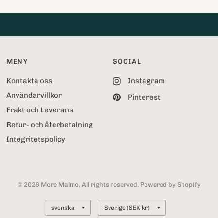
5
2
MENY
SOCIAL
Kontakta oss
Instagram
Användarvillkor
Pinterest
Frakt och Leverans
Retur- och återbetalning
Integritetspolicy
© 2026 More Malmo, All rights reserved. Powered by Shopify
Uppdatera
Uppdatera
land
land