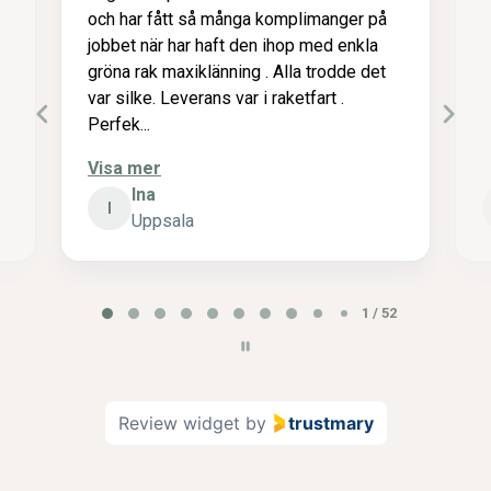
fått så många komplimanger på
r har haft den ihop med enkla
 maxiklänning . Alla trodde det
 Leverans var i raketfart .
r
harriet
H
sala
malung
P
2 / 52
a
g
e
2
Review widget
by
trustmary
o
f