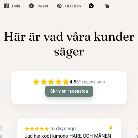
Dela
Tweet
Fäst den
Här är vad våra kunder
säger
4.9
61
recensioner
Skriv en recension
16 days ago
1 month a
 köpt kimono HARE OCH MÅNEN
mjuk fin kul