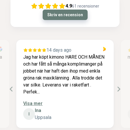
4.9
61
recensioner
Skriv en recension
14 days ago
1 month a
 köpt kimono HARE OCH MÅNEN
mjuk fin kul
fått så många komplimanger på
r har haft den ihop med enkla
 maxiklänning . Alla trodde det
 Leverans var i raketfart .
r
harriet
H
sala
malung