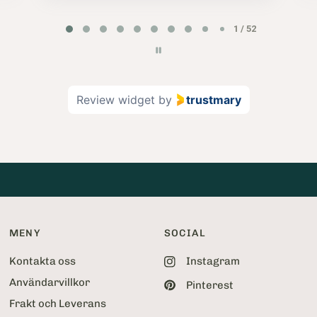
P
2 / 52
a
g
e
2
Review widget
by
trustmary
o
f
5
2
MENY
SOCIAL
Kontakta oss
Instagram
Användarvillkor
Pinterest
Frakt och Leverans