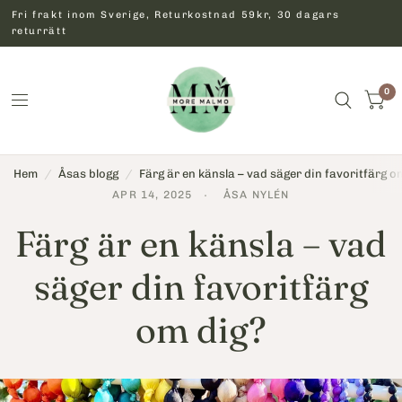
Fri frakt inom Sverige, Returkostnad 59kr, 30 dagars
returrätt
0
Hem
/
Åsas blogg
/
Färg är en känsla – vad säger din favoritfärg o
APR 14, 2025
ÅSA NYLÉN
Färg är en känsla – vad
säger din favoritfärg
om dig?