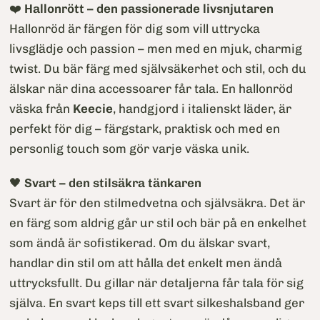
❤️
Hallonrött – den passionerade livsnjutaren
Hallonröd är färgen för dig som vill uttrycka
livsglädje och passion – men med en mjuk, charmig
twist. Du bär färg med självsäkerhet och stil, och du
älskar när dina accessoarer får tala. En hallonröd
väska från
Keecie
, handgjord i italienskt läder, är
perfekt för dig – färgstark, praktisk och med en
personlig touch som gör varje väska unik.
🖤
Svart – den stilsäkra tänkaren
Svart är för den stilmedvetna och självsäkra. Det är
en färg som aldrig går ur stil och bär på en enkelhet
som ändå är sofistikerad. Om du älskar svart,
handlar din stil om att hålla det enkelt men ändå
uttrycksfullt. Du gillar när detaljerna får tala för sig
själva. En svart keps till ett svart silkeshalsband ger